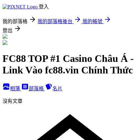
登入
我的部落格
我的部落格後台
我的帳號
登出
FC88 TOP #1 Casino Châu Á -
Link Vào fc88.vin Chính Thức
相簿
部落格
名片
沒有文章